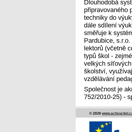
Dlouhodobá syst
připravovaného p
techniky do výuky
dále sdílení výu
směřuje k systé
Pardubice, s.r.o
lektorů (včetně 
typů škol - zejm
velkých síťových
školství, využíva
vzdělávání pedag
Společnost je ak
752/2010-25) - sp
© 2026
www.activucitel.c