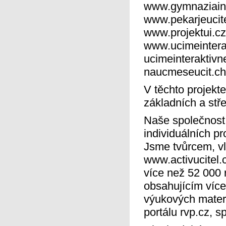
www.gymnaziaint
www.pekarjeucite
www.projektui.cz
www.ucimeintera
ucimeinteraktivn
naucmeseucit.ch
V těchto projek
základních a stř
Naše společnost 
individuálních p
Jsme tvůrcem, v
www.activucitel.c
více než 52 000 
obsahujícím víc
výukových materi
portálu rvp.cz, 