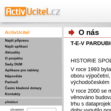
O nás
ActivUcitel
Najdi přípravu
T-E-V PARDUBIC
Najdi aplikaci
Aktuality
O projektu
HISTORIE SPO
Sady DUM
V roce 1993 byla
Aplikace pro tablety
oboru výpočetní,
Nápověda
východočeském r
Partneři
Často kladené dotazy
V roce 2000 se mě
Kontakty
věnováno budován
přihlášení
trhu s dataproje
doby vynutilo po
uživatelské