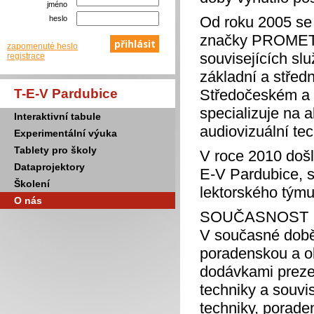
jméno
Od roku 2005 se 
heslo
značky PROMETH
zapomenuté heslo
souvisejících sl
registrace
základní a střed
T-E-V Pardubice
Středočeském a 
specializuje na a
Interaktivní tabule
audiovizuální tec
Experimentální výuka
Tablety pro školy
V roce 2010 došl
Dataprojektory
E-V Pardubice, s
Školení
lektorského týmu
O nás
SOUČASNOST
V současné době 
poradenskou a ob
dodávkami prezen
techniky a souvi
techniky, poraden