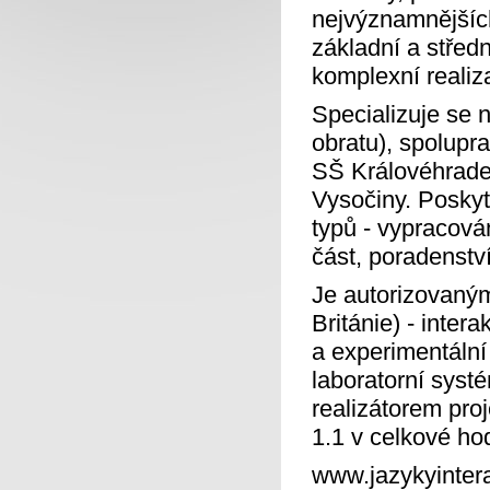
nejvýznamnějších
základní a středn
komplexní realiz
Specializuje se 
obratu), spolupr
SŠ Královéhrade
Vysočiny. Posky
typů - vypracová
část, poradenství
Je autorizovan
Británie) - inte
a experimentáln
laboratorní systé
realizátorem pro
1.1 v celkové ho
www.jazykyintera