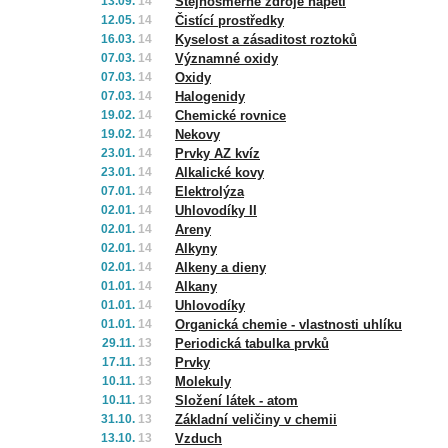
13.09.
14
Stejnosměrné zdroje napětí
12.05.
14
Čistící prostředky
16.03.
14
Kyselost a zásaditost roztoků
07.03.
14
Významné oxidy
07.03.
14
Oxidy
07.03.
14
Halogenidy
19.02.
14
Chemické rovnice
19.02.
14
Nekovy
23.01.
14
Prvky AZ kvíz
23.01.
14
Alkalické kovy
07.01.
14
Elektrolýza
02.01.
14
Uhlovodíky II
02.01.
14
Areny
02.01.
14
Alkyny
02.01.
14
Alkeny a dieny
01.01.
14
Alkany
01.01.
14
Uhlovodíky
01.01.
14
Organická chemie - vlastnosti uhlíku
29.11.
13
Periodická tabulka prvků
17.11.
13
Prvky
10.11.
13
Molekuly
10.11.
13
Složení látek - atom
31.10.
13
Základní veličiny v chemii
13.10.
13
Vzduch