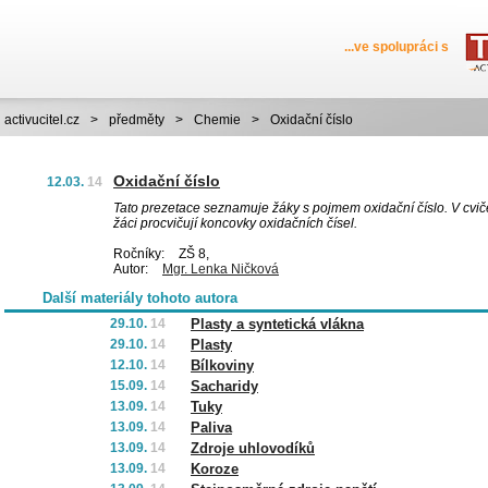
...ve spolupráci s
activucitel.cz
>
předměty
>
Chemie
>
Oxidační číslo
Oxidační číslo
12.03.
14
Tato prezetace seznamuje žáky s pojmem oxidační číslo. V cvič
žáci procvičují koncovky oxidačních čísel.
Ročníky:
ZŠ 8,
Autor:
Mgr. Lenka Ničková
Další materiály tohoto autora
29.10.
14
Plasty a syntetická vlákna
29.10.
14
Plasty
12.10.
14
Bílkoviny
15.09.
14
Sacharidy
13.09.
14
Tuky
13.09.
14
Paliva
13.09.
14
Zdroje uhlovodíků
13.09.
14
Koroze