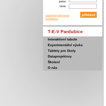
jméno
heslo
zapomenuté heslo
registrace
T-E-V Pardubice
Interaktivní tabule
Experimentální výuka
Tablety pro školy
Dataprojektory
Školení
O nás