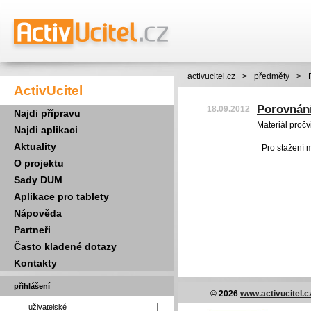
activucitel.cz
>
předměty
>
ActivUcitel
Porovnání
18.09.2012
Najdi přípravu
Materiál pročv
Najdi aplikaci
Aktuality
Pro stažení 
O projektu
Sady DUM
Aplikace pro tablety
Nápověda
Partneři
Často kladené dotazy
Kontakty
přihlášení
© 2026
www.activucitel.c
uživatelské