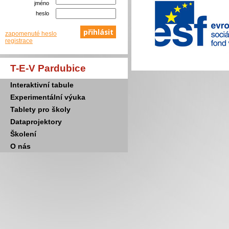
jméno
heslo
zapomenuté heslo
registrace
T-E-V Pardubice
Interaktivní tabule
Experimentální výuka
Tablety pro školy
Dataprojektory
Školení
O nás