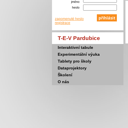
jméno
heslo
zapomenuté heslo
registrace
T-E-V Pardubice
Interaktivní tabule
Experimentální výuka
Tablety pro školy
Dataprojektory
Školení
O nás