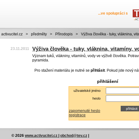
...ve spolupráci s
activucitel.cz
>
předměty
>
Přírodopis
>
Výživa člověka - tuky, vláknina, vi
Výživa člověka - tuky, vláknina, vitamíny, v
23.11.2011
Význam tuků, vlákniny, vitamínů, vody ve výživě člověka. Potrav
pyramida.
Pro stažení materiálu je nutné se
přihlásit
. Pokud jste nový ná
přihlášení
uživatelské jméno
heslo
zapomenuté heslo
registrace
© 2026
www.activucitel.cz
|
obchod@tev.cz
|