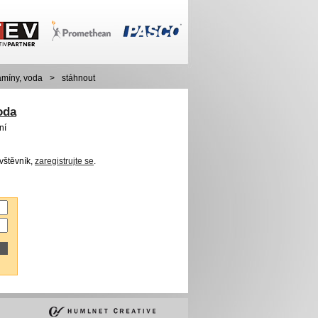
tamíny, voda
>
stáhnout
oda
ní
vštěvník,
zaregistrujte se
.