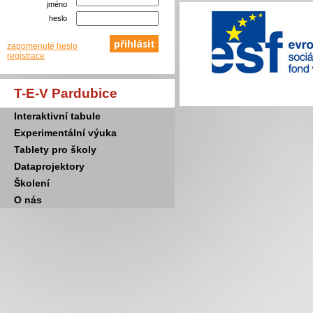
jméno
heslo
zapomenuté heslo
registrace
T-E-V Pardubice
Interaktivní tabule
Experimentální výuka
Tablety pro školy
Dataprojektory
Školení
O nás