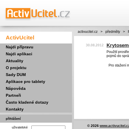
activucitel.cz
>
předměty
>
ActivUcitel
Krytoseme
30.08.2012
Najdi přípravu
Použití prostř
Najdi aplikaci
pojmů do sprá
Aktuality
Pro stažení 
O projektu
Sady DUM
Aplikace pro tablety
Nápověda
Partneři
Často kladené dotazy
Kontakty
přihlášení
© 2026
www.activucitel.c
uživatelské