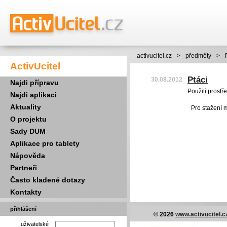
activucitel.cz
>
předměty
>
ActivUcitel
Ptáci
30.08.2012
Najdi přípravu
Použití prostř
Najdi aplikaci
Aktuality
Pro stažení 
O projektu
Sady DUM
Aplikace pro tablety
Nápověda
Partneři
Často kladené dotazy
Kontakty
přihlášení
© 2026
www.activucitel.c
uživatelské