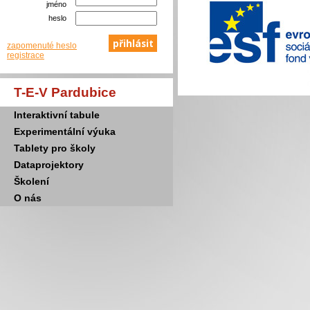
jméno
heslo
zapomenuté heslo
registrace
T-E-V Pardubice
Interaktivní tabule
Experimentální výuka
Tablety pro školy
Dataprojektory
Školení
O nás