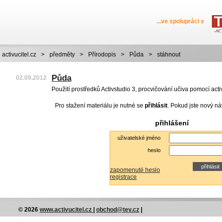
...ve spolupráci s
activucitel.cz
>
předměty
>
Přírodopis
>
Půda
>
stáhnout
Půda
02.09.2012
Použití prostředků Activstudio 3, procvičování učiva pomocí acti
Pro stažení materiálu je nutné se
přihlásit
. Pokud jste nový ná
přihlášení
uživatelské jméno
heslo
zapomenuté heslo
registrace
© 2026
www.activucitel.cz
|
obchod@tev.cz
|