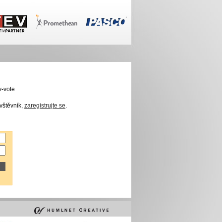
v-vote
vštěvník,
zaregistrujte se
.