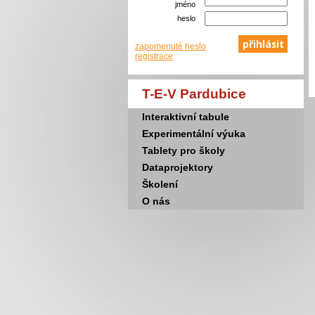
jméno
heslo
zapomenuté heslo
registrace
T-E-V Pardubice
Interaktivní tabule
Experimentální výuka
Tablety pro školy
Dataprojektory
Školení
O nás