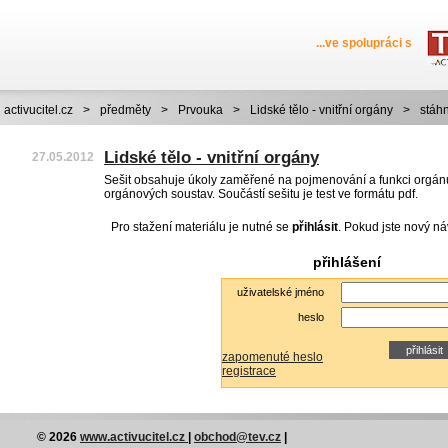
...ve spolupráci s
activucitel.cz
>
předměty
>
Prvouka
>
Lidské tělo - vnitřní orgány
>
stáh
Lidské tělo - vnitřní orgány
27.05.2012
Sešit obsahuje úkoly zaměřené na pojmenování a funkci orgán
orgánových soustav. Součástí sešitu je test ve formátu pdf.
Pro stažení materiálu je nutné se
přihlásit
. Pokud jste nový ná
přihlášení
uživatelské jméno
heslo
zapomenuté heslo
registrace
© 2026
www.activucitel.cz
|
obchod@tev.cz
|