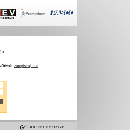
nout
ů a
vštěvník,
zaregistrujte se
.