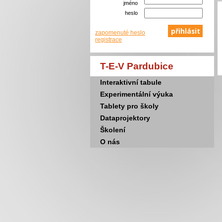
jméno
heslo
zapomenuté heslo
registrace
T-E-V Pardubice
Interaktivní tabule
Experimentální výuka
Tablety pro školy
Dataprojektory
Školení
O nás