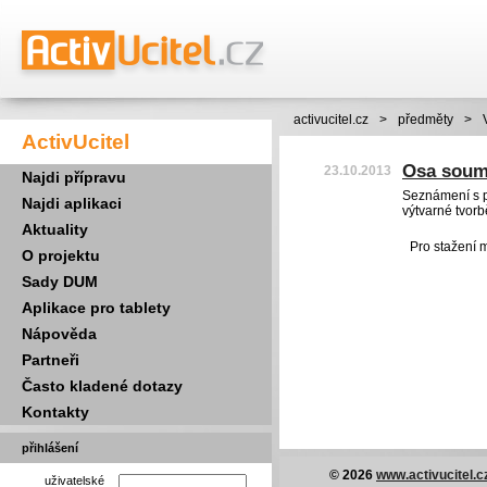
activucitel.cz
>
předměty
>
ActivUcitel
Osa soum
23.10.2013
Najdi přípravu
Seznámení s 
Najdi aplikaci
výtvarné tvorb
Aktuality
Pro stažení 
O projektu
Sady DUM
Aplikace pro tablety
Nápověda
Partneři
Často kladené dotazy
Kontakty
přihlášení
© 2026
www.activucitel.c
uživatelské