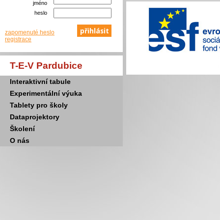
jméno
heslo
zapomenuté heslo
registrace
T-E-V Pardubice
Interaktivní tabule
Experimentální výuka
Tablety pro školy
Dataprojektory
Školení
O nás