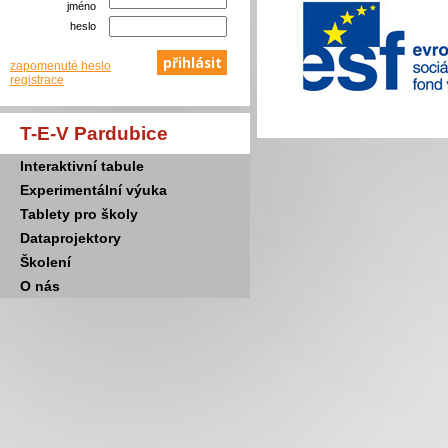
jméno
heslo
zapomenuté heslo
registrace
T-E-V Pardubice
Interaktivní tabule
Experimentální výuka
Tablety pro školy
Dataprojektory
Školení
O nás