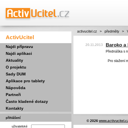
activucitel.cz
>
předměty
>
ActivUcitel
Baroko a 
20.11.2013
Najdi přípravu
Přednáška s n
Najdi aplikaci
Aktuality
Pro stažení 
O projektu
Sady DUM
Aplikace pro tablety
Nápověda
Partneři
Často kladené dotazy
Kontakty
přihlášení
© 2026
www.activucitel.c
uživatelské