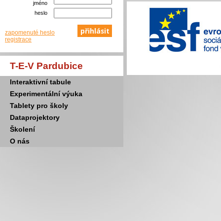
jméno
heslo
zapomenuté heslo
registrace
T-E-V Pardubice
Interaktivní tabule
Experimentální výuka
Tablety pro školy
Dataprojektory
Školení
O nás