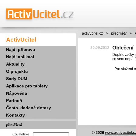
activucitel.cz
>
předměty
>
ActivUcitel
Oblečení
20.09.2012
Najdi přípravu
Doplňovačky, p
Najdi aplikaci
co sem nepatř
Aktuality
Pro stažení 
O projektu
Sady DUM
Aplikace pro tablety
Nápověda
Partneři
Často kladené dotazy
Kontakty
přihlášení
© 2026
www.activucitel.c
uživatelské