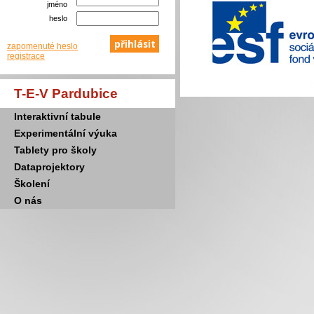
jméno
heslo
zapomenuté heslo
registrace
T-E-V Pardubice
Interaktivní tabule
Experimentální výuka
Tablety pro školy
Dataprojektory
Školení
O nás