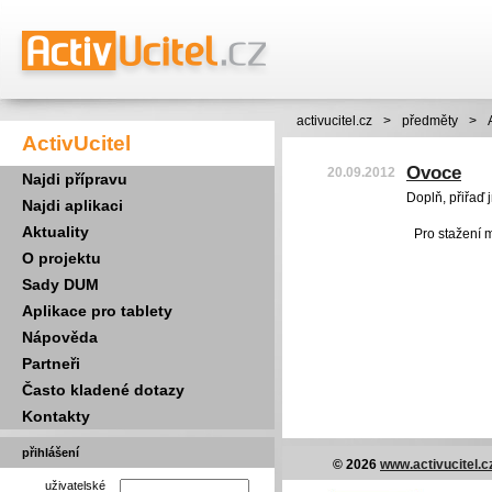
activucitel.cz
>
předměty
>
ActivUcitel
Ovoce
20.09.2012
Najdi přípravu
Doplň, přiřaď
Najdi aplikaci
Aktuality
Pro stažení 
O projektu
Sady DUM
Aplikace pro tablety
Nápověda
Partneři
Často kladené dotazy
Kontakty
přihlášení
© 2026
www.activucitel.c
uživatelské