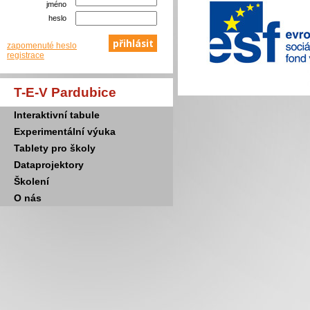
jméno
heslo
zapomenuté heslo
registrace
T-E-V Pardubice
Interaktivní tabule
Experimentální výuka
Tablety pro školy
Dataprojektory
Školení
O nás