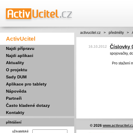
activucitel.cz
>
předměty
>
ActivUcitel
Číslovky 
16.10.2012
Najdi přípravu
spojovačky, dop
Najdi aplikaci
Aktuality
Pro stažení 
O projektu
Sady DUM
Aplikace pro tablety
Nápověda
Partneři
Často kladené dotazy
Kontakty
přihlášení
© 2026
www.activucitel.c
uživatelské