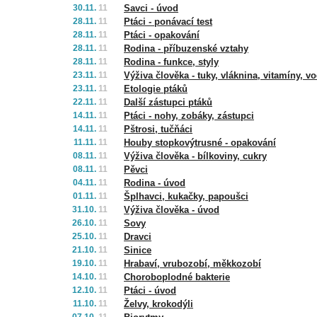
30.11.
11
Savci - úvod
28.11.
11
Ptáci - ponávací test
28.11.
11
Ptáci - opakování
28.11.
11
Rodina - příbuzenské vztahy
28.11.
11
Rodina - funkce, styly
23.11.
11
Výživa člověka - tuky, vláknina, vitamíny, v
23.11.
11
Etologie ptáků
22.11.
11
Další zástupci ptáků
14.11.
11
Ptáci - nohy, zobáky, zástupci
14.11.
11
Pštrosi, tučňáci
11.11.
11
Houby stopkovýtrusné - opakování
08.11.
11
Výživa člověka - bílkoviny, cukry
08.11.
11
Pěvci
04.11.
11
Rodina - úvod
01.11.
11
Šplhavci, kukačky, papoušci
31.10.
11
Výživa člověka - úvod
26.10.
11
Sovy
25.10.
11
Dravci
21.10.
11
Sinice
19.10.
11
Hrabaví, vrubozobí, měkkozobí
14.10.
11
Choroboplodné bakterie
12.10.
11
Ptáci - úvod
11.10.
11
Želvy, krokodýli