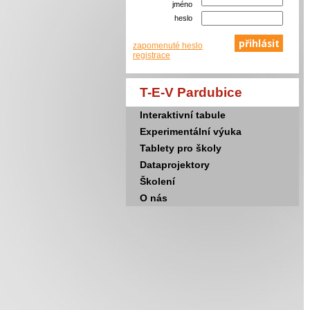
jméno
heslo
zapomenuté heslo
registrace
T-E-V Pardubice
Interaktivní tabule
Experimentální výuka
Tablety pro školy
Dataprojektory
Školení
O nás