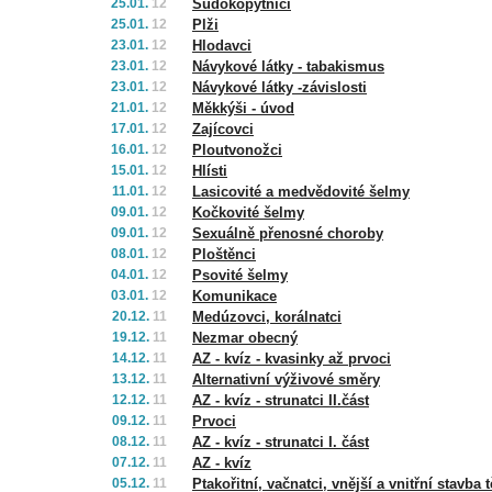
25.01.
12
Sudokopytníci
25.01.
12
Plži
23.01.
12
Hlodavci
23.01.
12
Návykové látky - tabakismus
23.01.
12
Návykové látky -závislosti
21.01.
12
Měkkýši - úvod
17.01.
12
Zajícovci
16.01.
12
Ploutvonožci
15.01.
12
Hlísti
11.01.
12
Lasicovité a medvědovité šelmy
09.01.
12
Kočkovité šelmy
09.01.
12
Sexuálně přenosné choroby
08.01.
12
Ploštěnci
04.01.
12
Psovité šelmy
03.01.
12
Komunikace
20.12.
11
Medúzovci, korálnatci
19.12.
11
Nezmar obecný
14.12.
11
AZ - kvíz - kvasinky až prvoci
13.12.
11
Alternativní výživové směry
12.12.
11
AZ - kvíz - strunatci II.část
09.12.
11
Prvoci
08.12.
11
AZ - kvíz - strunatci I. část
07.12.
11
AZ - kvíz
05.12.
11
Ptakořitní, vačnatci, vnější a vnitřní stavba 