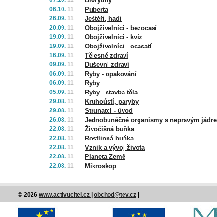
07.10.
11
Biorytmy
06.10.
11
Puberta
26.09.
11
Ještěři, hadi
20.09.
11
Obojživelníci - bezocasí
19.09.
11
Obojživelníci - kvíz
19.09.
11
Obojživelníci - ocasatí
16.09.
11
Tělesné zdraví
09.09.
11
Duševní zdraví
06.09.
11
Ryby - opakování
06.09.
11
Ryby
05.09.
11
Ryby - stavba těla
29.08.
11
Kruhoústí, paryby
29.08.
11
Strunatci - úvod
26.08.
11
Jednobuněčné organismy s nepravým jádr
22.08.
11
Živočišná buňka
22.08.
11
Rostlinná buňka
22.08.
11
Vznik a vývoj života
22.08.
11
Planeta Země
22.08.
11
Mikroskop
© 2026
www.activucitel.cz
|
obchod@tev.cz
|