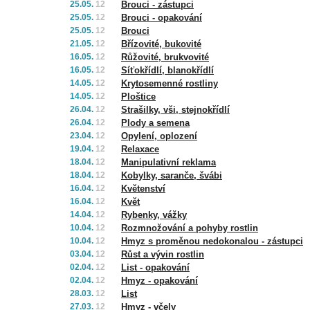
25.05.
12
Brouci - zástupci
25.05.
12
Brouci - opakování
25.05.
12
Brouci
21.05.
12
Břízovité, bukovité
16.05.
12
Růžovité, brukvovité
16.05.
12
Síťokřídlí, blanokřídlí
14.05.
12
Krytosemenné rostliny
14.05.
12
Ploštice
26.04.
12
Strašilky, vši, stejnokřídlí
26.04.
12
Plody a semena
23.04.
12
Opylení, oplození
19.04.
12
Relaxace
18.04.
12
Manipulativní reklama
18.04.
12
Kobylky, saranče, švábi
16.04.
12
Květenství
16.04.
12
Květ
14.04.
12
Rybenky, vážky
10.04.
12
Rozmnožování a pohyby rostlin
10.04.
12
Hmyz s proměnou nedokonalou - zástupci
03.04.
12
Růst a vývin rostlin
02.04.
12
List - opakování
02.04.
12
Hmyz - opakování
28.03.
12
List
27.03.
12
Hmyz - včely