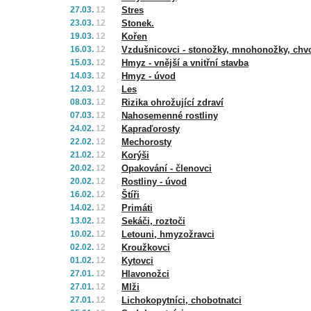
27.03.
12
Stres
23.03.
12
Stonek.
19.03.
12
Kořen
16.03.
12
Vzdušnicovci - stonožky, mnohonožky, chv
15.03.
12
Hmyz - vnější a vnitřní stavba
14.03.
12
Hmyz - úvod
12.03.
12
Les
08.03.
12
Rizika ohrožující zdraví
07.03.
12
Nahosemenné rostliny
24.02.
12
Kapraďorosty
22.02.
12
Mechorosty
21.02.
12
Korýši
20.02.
12
Opakování - členovci
20.02.
12
Rostliny - úvod
16.02.
12
Štíři
14.02.
12
Primáti
13.02.
12
Sekáči, roztoči
10.02.
12
Letouni, hmyzožravci
02.02.
12
Kroužkovci
01.02.
12
Kytovci
27.01.
12
Hlavonožci
27.01.
12
Mlži
27.01.
12
Lichokopytníci, chobotnatci