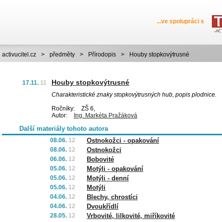
...ve spolupráci s
activucitel.cz
>
předměty
>
Přírodopis
>
Houby stopkovýtrusné
Houby stopkovýtrusné
17.11.
11
Charakteristické znaky stopkovýtrusných hub, popis plodnice.
Ročníky:
ZŠ 6,
Autor:
Ing. Markéta Pražáková
Další materiály tohoto autora
08.06.
12
Ostnokožci - opakování
08.06.
12
Ostnokožci
06.06.
12
Bobovité
05.06.
12
Motýli - opakování
05.06.
12
Motýli - denní
05.06.
12
Motýli
04.06.
12
Blechy, chrostíci
04.06.
12
Dvoukřídlí
28.05.
12
Vrbovité, lilkovité, miříkovité