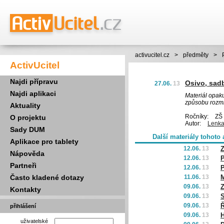
activucitel.cz
>
předměty
>
ActivUcitel
Najdi přípravu
Osivo, sad
27.06.
13
Najdi aplikaci
Materiál opaku
způsobu rozm
Aktuality
Ročníky:
ZŠ 
O projektu
Autor:
Lenka
Sady DUM
Další materiály tohoto 
Aplikace pro tablety
12.06.
13
Z
Nápověda
12.06.
13
P
Partneři
12.06.
13
P
Často kladené dotazy
11.06.
13
M
09.06.
13
Z
Kontakty
09.06.
13
S
09.06.
13
Ř
přihlášení
09.06.
13
H
uživatelské