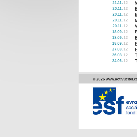
21.11.
12
20.11.
12
E
20.11.
12
E
20.11.
12
M
20.11.
12
V
18.09.
12
P
18.09.
12
E
18.09.
12
F
27.08.
12
P
26.08.
12
T
24.06.
12
T
© 2026
www.activucitel.c