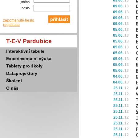
09.06.
13
D
jméno
09.06.
13
heslo
09.06.
13
D
09.06.
13
D
zapomenuté heslo
09.06.
13
R
registrace
05.06.
13
05.06.
13
P
T-E-V Pardubice
05.06.
13
P
05.06.
13
O
Interaktivní tabule
05.06.
13
O
Experimentální výuka
05.06.
13
O
05.06.
13
K
Tablety pro školy
05.06.
13
Dataprojektory
04.06.
13
C
Školení
04.06.
13
H
O nás
25.11.
12
A
25.11.
12
25.11.
12
T
25.11.
12
Z
25.11.
12
V
25.11.
12
T
25.11.
12
V
25.11.
12
P
25.11.
12