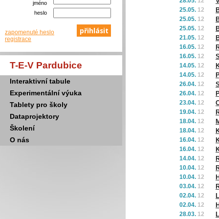
28.05.
12
V
jméno
25.05.
12
B
heslo
25.05.
12
B
25.05.
12
B
zapomenuté heslo
21.05.
12
B
registrace
16.05.
12
R
16.05.
12
S
T-E-V Pardubice
14.05.
12
K
14.05.
12
P
Interaktivní tabule
26.04.
12
S
Experimentální výuka
26.04.
12
23.04.
12
O
Tablety pro školy
19.04.
12
R
Dataprojektory
18.04.
12
M
Školení
18.04.
12
K
O nás
16.04.
12
K
16.04.
12
K
14.04.
12
R
10.04.
12
R
10.04.
12
H
03.04.
12
R
02.04.
12
L
02.04.
12
H
28.03.
12
L