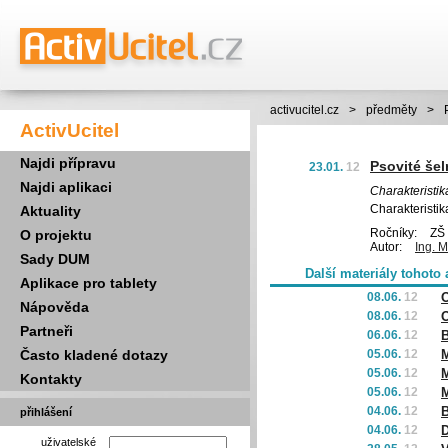
activucitel.cz
>
předměty
>
ActivUcitel
Najdi přípravu
Psovité še
23.01.
12
Najdi aplikaci
Charakteristik
Charakteristik
Aktuality
Ročníky:
ZŠ 
O projektu
Autor:
Ing. 
Sady DUM
Další materiály tohoto 
Aplikace pro tablety
08.06.
12
O
Nápověda
08.06.
12
O
Partneři
06.06.
12
B
Často kladené dotazy
05.06.
12
M
05.06.
12
M
Kontakty
05.06.
12
M
04.06.
12
B
přihlášení
04.06.
12
D
uživatelské