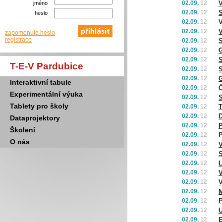
02.09.
12
V
jméno
02.09.
12
S
heslo
02.09.
12
V
02.09.
12
V
zapomenuté heslo
registrace
02.09.
12
S
02.09.
12
02.09.
12
S
T-E-V Pardubice
02.09.
12
S
02.09.
12
G
Interaktivní tabule
02.09.
12
Č
Experimentální výuka
02.09.
12
S
Tablety pro školy
02.09.
12
T
02.09.
12
Dataprojektory
02.09.
12
Školení
02.09.
12
P
O nás
02.09.
12
V
02.09.
12
S
02.09.
12
L
02.09.
12
V
02.09.
12
V
02.09.
12
M
02.09.
12
02.09.
12
U
02.09.
12