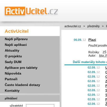
activucitel.cz
>
předměty
>
ActivUcitel
Najdi přípravu
Plazi
06.09.
12
Najdi aplikaci
Použití prostř
Aktuality
Ročníky:
ZŠ 
Autor:
Mgr. P
O projektu
Sady DUM
Další materiály tohoto 
Aplikace pro tablety
02.09.
12
U
02.09.
12
O
Nápověda
02.09.
12
O
Partneři
02.09.
12
Z
Často kladené dotazy
02.09.
12
P
Kontakty
02.09.
12
S
02.09.
12
S
přihlášení
02.09.
12
02.09.
12
Ž
uživatelské