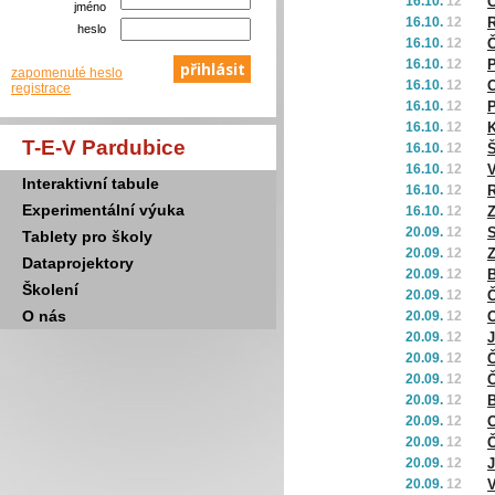
16.10.
12
Č
jméno
16.10.
12
R
heslo
16.10.
12
Č
16.10.
12
P
zapomenuté heslo
16.10.
12
O
registrace
16.10.
12
P
16.10.
12
K
T-E-V Pardubice
16.10.
12
Š
16.10.
12
Interaktivní tabule
16.10.
12
Experimentální výuka
16.10.
12
Z
20.09.
12
S
Tablety pro školy
20.09.
12
Z
Dataprojektory
20.09.
12
B
Školení
20.09.
12
Č
O nás
20.09.
12
O
20.09.
12
J
20.09.
12
Č
20.09.
12
Č
20.09.
12
B
20.09.
12
O
20.09.
12
Č
20.09.
12
J
20.09.
12
V