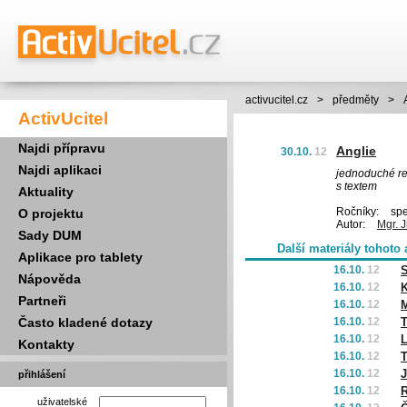
activucitel.cz
>
předměty
>
ActivUcitel
Najdi přípravu
Anglie
30.10.
12
Najdi aplikaci
jednoduché re
s textem
Aktuality
Ročníky:
spec
O projektu
Autor:
Mgr. J
Sady DUM
Další materiály tohoto 
Aplikace pro tablety
16.10.
12
S
Nápověda
16.10.
12
K
Partneři
16.10.
12
Často kladené dotazy
16.10.
12
T
16.10.
12
Kontakty
16.10.
12
T
16.10.
12
J
přihlášení
16.10.
12
R
uživatelské