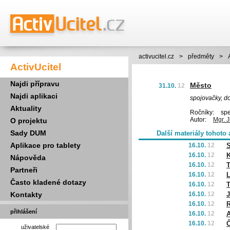
activucitel.cz
>
předměty
>
ActivUcitel
Najdi přípravu
Město
31.10.
12
Najdi aplikaci
spojovačky, d
Aktuality
Ročníky:
spec
Autor:
Mgr. J
O projektu
Sady DUM
Další materiály tohoto 
Aplikace pro tablety
16.10.
12
S
16.10.
12
K
Nápověda
16.10.
12
T
Partneři
16.10.
12
Často kladené dotazy
16.10.
12
T
Kontakty
16.10.
12
J
16.10.
12
R
přihlášení
16.10.
12
A
16.10.
12
Č
uživatelské