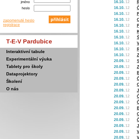
16.10.
12
R
jméno
16.10.
12
Č
heslo
16.10.
12
P
16.10.
12
O
zapomenuté heslo
registrace
16.10.
12
P
16.10.
12
K
16.10.
12
Š
T-E-V Pardubice
16.10.
12
16.10.
12
Interaktivní tabule
16.10.
12
Z
Experimentální výuka
20.09.
12
S
Tablety pro školy
20.09.
12
Z
20.09.
12
B
Dataprojektory
20.09.
12
Č
Školení
20.09.
12
O
O nás
20.09.
12
J
20.09.
12
Č
20.09.
12
Č
20.09.
12
B
20.09.
12
O
20.09.
12
Č
20.09.
12
J
20.09.
12
V
20.09.
12
V