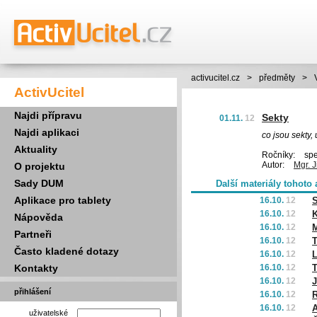
activucitel.cz
>
předměty
>
ActivUcitel
Najdi přípravu
Sekty
01.11.
12
Najdi aplikaci
co jsou sekty
Aktuality
Ročníky:
spec
Autor:
Mgr. J
O projektu
Sady DUM
Další materiály tohoto 
Aplikace pro tablety
16.10.
12
S
16.10.
12
K
Nápověda
16.10.
12
Partneři
16.10.
12
T
Často kladené dotazy
16.10.
12
Kontakty
16.10.
12
T
16.10.
12
J
přihlášení
16.10.
12
R
16.10.
12
A
uživatelské