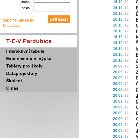
16.10.
12
Č
jméno
16.10.
12
R
heslo
16.10.
12
Č
16.10.
12
P
zapomenuté heslo
registrace
16.10.
12
O
16.10.
12
P
16.10.
12
K
T-E-V Pardubice
16.10.
12
Š
16.10.
12
Interaktivní tabule
16.10.
12
Experimentální výuka
16.10.
12
Z
Tablety pro školy
20.09.
12
S
20.09.
12
Z
Dataprojektory
20.09.
12
B
Školení
20.09.
12
Č
O nás
20.09.
12
O
20.09.
12
J
20.09.
12
Č
20.09.
12
Č
20.09.
12
B
20.09.
12
O
20.09.
12
Č
20.09.
12
J
20.09.
12
V