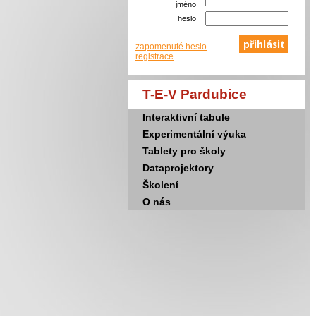
jméno
heslo
zapomenuté heslo
registrace
T-E-V Pardubice
Interaktivní tabule
Experimentální výuka
Tablety pro školy
Dataprojektory
Školení
O nás