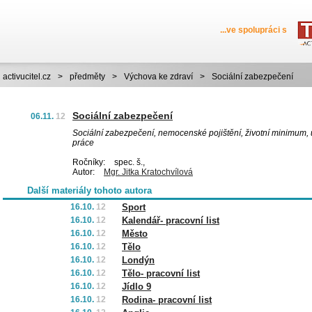
...ve spolupráci s
activucitel.cz
>
předměty
>
Výchova ke zdraví
>
Sociální zabezpečení
Sociální zabezpečení
06.11.
12
Sociální zabezpečení, nemocenské pojištění, životní minimum,
práce
Ročníky:
spec. š.,
Autor:
Mgr. Jitka Kratochvílová
Další materiály tohoto autora
16.10.
12
Sport
16.10.
12
Kalendář- pracovní list
16.10.
12
Město
16.10.
12
Tělo
16.10.
12
Londýn
16.10.
12
Tělo- pracovní list
16.10.
12
Jídlo 9
16.10.
12
Rodina- pracovní list