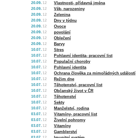
20.09.
12
Vlastnosti- přídavná jména
20.09.
12
Věk- narozeniny
20.09.
12
Zelenina
20.09.
12
Dny v týdnu
20.09.
12
Ovoce
20.09.
12
povolání
20.09.
12
Oblečení
20.09.
12
Barvy
10.07.
12
Stres
10.07.
12
Pohlavní identita- pracovní list
10.07.
12
Populační choroby
10.07.
12
Pohlavní identita
10.07.
12
Ochrana člověka za mimořádných událostí
10.07.
12
Režim dne
10.07.
12
Těhotenství- pracovní list
10.07.
12
Občanský život v ČR
10.07.
12
Těhotenství
10.07.
12
Sekty
10.07.
12
Manželství, rodina
03.07.
12
Vitamíny- pracovní list
03.07.
12
Živelní pohromy
03.07.
12
Vitamíny
03.07.
12
Gamblerství
03.07.
12
Imunitní systém