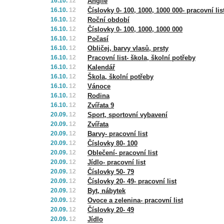
16.10.
12
Anglie
16.10.
12
Číslovky 0- 100, 1000, 1000 000- pracovní lis
16.10.
12
Roční období
16.10.
12
Číslovky 0- 100, 1000, 1000 000
16.10.
12
Počasí
16.10.
12
Obličej, barvy vlasů, prsty
16.10.
12
Pracovní list- škola, školní potřeby
16.10.
12
Kalendář
16.10.
12
Škola, školní potřeby
16.10.
12
Vánoce
16.10.
12
Rodina
16.10.
12
Zvířata 9
20.09.
12
Sport, sportovní vybavení
20.09.
12
Zvířata
20.09.
12
Barvy- pracovní list
20.09.
12
Číslovky 80- 100
20.09.
12
Oblečení- pracovní list
20.09.
12
Jídlo- pracovní list
20.09.
12
Číslovky 50- 79
20.09.
12
Číslovky 20- 49- pracovní list
20.09.
12
Byt, nábytek
20.09.
12
Ovoce a zelenina- pracovní list
20.09.
12
Číslovky 20- 49
20.09.
12
Jídlo