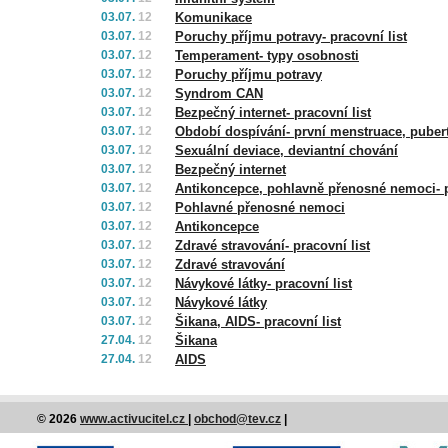
03.07.
12
Komunikace
03.07.
12
Poruchy příjmu potravy- pracovní list
03.07.
12
Temperament- typy osobnosti
03.07.
12
Poruchy příjmu potravy
03.07.
12
Syndrom CAN
03.07.
12
Bezpečný internet- pracovní list
03.07.
12
Období dospívání- první menstruace, puber
03.07.
12
Sexuální deviace, deviantní chování
03.07.
12
Bezpečný internet
03.07.
12
Antikoncepce, pohlavně přenosné nemoci- p
03.07.
12
Pohlavné přenosné nemoci
03.07.
12
Antikoncepce
03.07.
12
Zdravé stravování- pracovní list
03.07.
12
Zdravé stravování
03.07.
12
Návykové látky- pracovní list
03.07.
12
Návykové látky
03.07.
12
Šikana, AIDS- pracovní list
27.04.
12
Šikana
27.04.
12
AIDS
© 2026
www.activucitel.cz
|
obchod@tev.cz
|