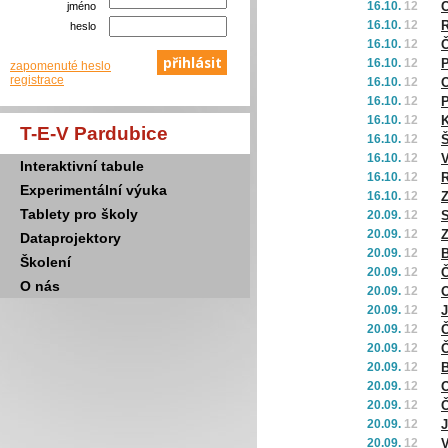
16.10.
12
Č
jméno
16.10.
12
R
heslo
16.10.
12
Č
16.10.
12
P
zapomenuté heslo
registrace
16.10.
12
O
16.10.
12
P
16.10.
12
K
T-E-V Pardubice
16.10.
12
Š
16.10.
12
Interaktivní tabule
16.10.
12
Experimentální výuka
16.10.
12
Z
Tablety pro školy
20.09.
12
S
20.09.
12
Z
Dataprojektory
20.09.
12
B
Školení
20.09.
12
Č
O nás
20.09.
12
O
20.09.
12
J
20.09.
12
Č
20.09.
12
Č
20.09.
12
B
20.09.
12
O
20.09.
12
Č
20.09.
12
J
20.09.
12
V