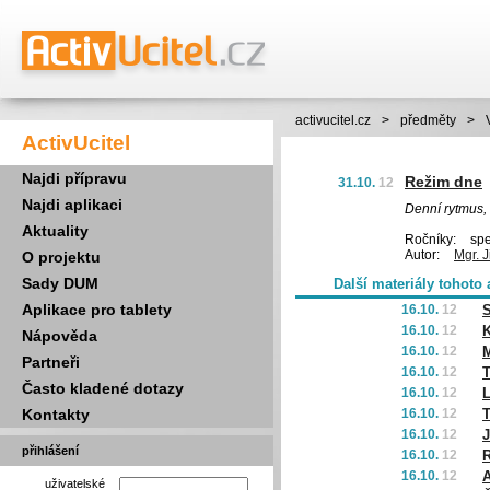
activucitel.cz
>
předměty
>
ActivUcitel
Najdi přípravu
Režim dne
31.10.
12
Najdi aplikaci
Denní rytmus, 
Aktuality
Ročníky:
spec
Autor:
Mgr. J
O projektu
Sady DUM
Další materiály tohoto 
Aplikace pro tablety
16.10.
12
S
16.10.
12
K
Nápověda
16.10.
12
Partneři
16.10.
12
T
Často kladené dotazy
16.10.
12
Kontakty
16.10.
12
T
16.10.
12
J
přihlášení
16.10.
12
R
16.10.
12
A
uživatelské